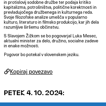
in protislovij sodobne družbe ter podaja kritiko
kapitalizma, potrošništva, politične korektnosti in
prevladujočega družbenega in kulturnega reda.
Svoje filozofske analize umešča v popularno
kulturo, literaturo in filmsko produkcijo, kar jih dela
razumljive širšemu občinstvu.
S Slavojem Žižkom se bo pogovarjal Luka Mesec,
aktualni minister za delo, družino, socialne zadeve
in enake možnosti.
Pogovor bo potekal v slovenskem jeziku.
Kopiraj povezavo
https://2024.indigo.ooo/pogovor/slavoj-
PETEK 4. 10. 2024: