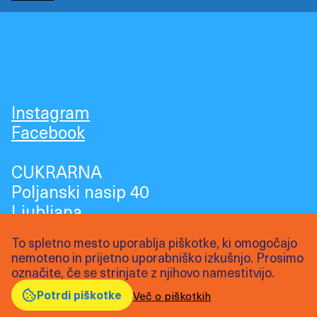
Instagram
Facebook
CUKRARNA
Poljanski nasip 40
Ljubljana
cukrarna.art
To spletno mesto uporablja piškotke, ki omogočajo
nemoteno in prijetno uporabniško izkušnjo. Prosimo
označite, če se strinjate z njihovo namestitvijo.
Arhiv Indigo:
Potrdi piškotke
Več o piškotkih
2023
2022
2021
2020
2019
2018
2017
2016